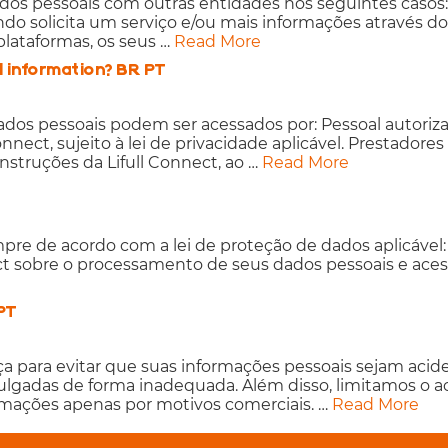
ados pessoais com outras entidades nos seguintes casos:
 solicita um serviço e/ou mais informações através do 
plataformas, os seus …
Read More
l information? BR PT
dos pessoais podem ser acessados por: Pessoal autoriza
ect, sujeito à lei de privacidade aplicável. Prestadore
nstruções da Lifull Connect, ao …
Read More
pre de acordo com a lei de proteção de dados aplicável: 
ect sobre o processamento de seus dados pessoais e aces
PT
ça para evitar que suas informações pessoais sejam aci
vulgadas de forma inadequada. Além disso, limitamos o a
ormações apenas por motivos comerciais. …
Read More