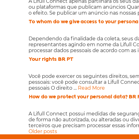
A Lifull Connect apenas partilhará os seus d
ou plataformas que publicam anúncios Quando
o efeito. Se publicar um anúncio nas nossas 
To whom do we give access to your persona
Dependendo da finalidade da coleta, seus da
representantes agindo em nome da Lifull Conn
processar dados pessoais de acordo com as i
Your rights BR PT
Você pode exercer os seguintes direitos, sem
pessoais: você pode consultar a Lifull Conn
pessoais O direito …
Read More
How do we protect your personal data? BR 
A Lifull Connect possui medidas de seguran
de forma não autorizada, ou alteradas ou di
terceiros que precisam processar essas inf
Posts
Older posts