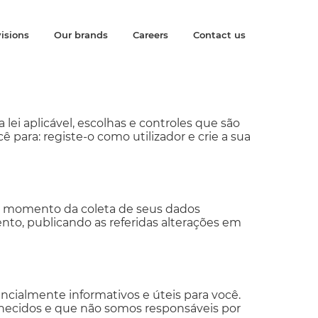
isions
Our brands
Careers
Contact us
a lei aplicável, escolhas e controles que são
ê para: registe-o como utilizador e crie a sua
no momento da coleta de seus dados
mento, publicando as referidas alterações em
encialmente informativos e úteis para você.
necidos e que não somos responsáveis por