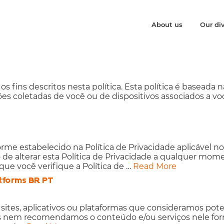
About us
Our div
s fins descritos nesta política. Esta política é baseada n
ões coletadas de você ou de dispositivos associados a voc
me estabelecido na Política de Privacidade aplicável 
to de alterar esta Política de Privacidade a qualquer mo
ue você verifique a Política de …
Read More
atforms BR PT
de sites, aplicativos ou plataformas que consideramos pot
 nem recomendamos o conteúdo e/ou serviços nele for